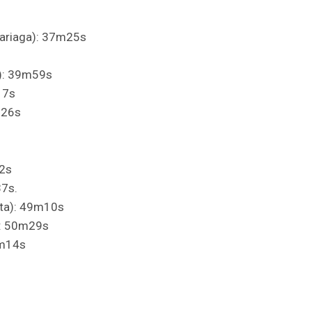
dariaga): 37m25s
s): 39m59s
17s
m26s
22s
37s.
ita): 49m10s
): 50m29s
1m14s