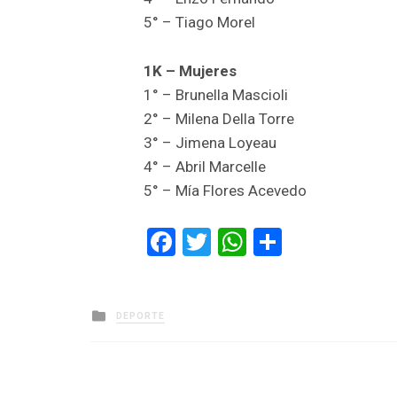
5° – Tiago Morel
1K – Mujeres
1° – Brunella Mascioli
2° – Milena Della Torre
3° – Jimena Loyeau
4° – Abril Marcelle
5° – Mía Flores Acevedo
Facebook
Twitter
WhatsApp
Comparti
Posted
DEPORTE
in