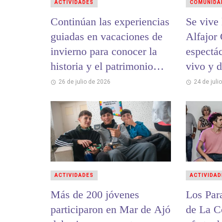
ACTIVIDADES
COMUNIDA
Continúan las experiencias
Se vive la 12ª
guiadas en vacaciones de
Alfajor
invierno para conocer la
espectá
historia y el patrimonio
vivo y 
cultural de La Costa
26 de julio de 2026
24 de juli
ACTIVIDADES
ACTIVIDAD
Más de 200 jóvenes
Los Par
participaron en Mar de Ajó
de La C