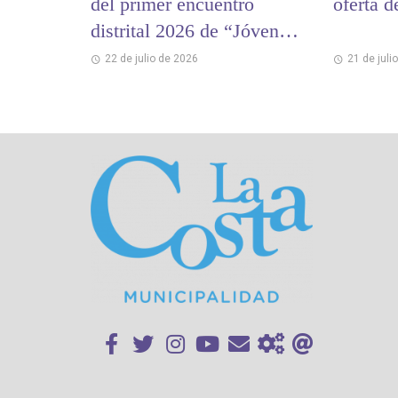
del primer encuentro
oferta d
distrital 2026 de “Jóvenes
y Memoria”
22 de julio de 2026
21 de juli