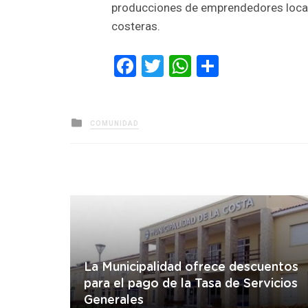
producciones de emprendedores locale
costeras.
Facebook
Twitter
WhatsApp
Comparti
Posted
COMUNIDAD
in
La Municipalidad ofrece descuentos
para el pago de la Tasa de Servicios
Generales