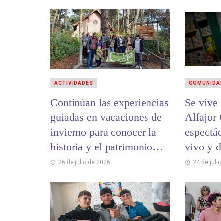
ACTIVIDADES
COMUNIDA
Continúan las experiencias
Se vive la 12ª
guiadas en vacaciones de
Alfajor
invierno para conocer la
espectá
historia y el patrimonio
vivo y 
cultural de La Costa
26 de julio de 2026
24 de juli