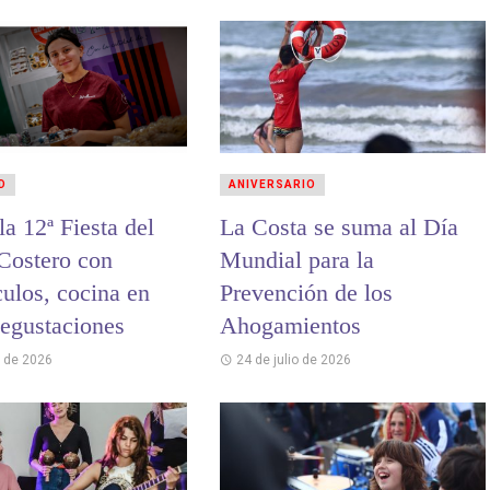
D
ANIVERSARIO
 Fiesta del
La Costa se suma al Día
 Costero con
Mundial para la
culos, cocina en
Prevención de los
degustaciones
Ahogamientos
o de 2026
24 de julio de 2026