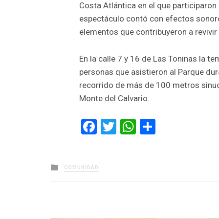
Costa Atlántica en el que participaron 
espectáculo contó con efectos sonoro
elementos que contribuyeron a revivir
En la calle 7 y 16 de Las Toninas la te
personas que asistieron al Parque dur
recorrido de más de 100 metros sinuo
Monte del Calvario.
Facebook
Twitter
WhatsApp
Comparti
Posted
COMUNIDAD
in