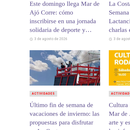
Este domingo llega Mar de
La Cost
Ajó Corre: cómo
Semana 
inscribirse en una jornada
Lactanc
solidaria de deporte y
charlas
encuentro
hospital
3 de agosto de 2026
3 de agos
ACTIVIDADES
ACTIVIDAD
Último fin de semana de
Cultura
vacaciones de invierno: las
Mar de 
propuestas para disfrutar
arte y e