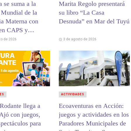
a se suma a la
Marita Regolo presentará
Mundial de la
su libro “La Casa
ia Materna con
Desnuda” en Mar del Tuyú
 en CAPS y
es
to de 2026
3 de agosto de 2026
ES
ACTIVIDADES
 Rodante llega a
Ecoaventuras en Acción:
Ajó con juegos,
juegos y actividades en los
spectáculos para
Paradores Municipales de