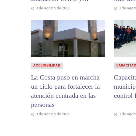
hospitales
3 de agosto de 2026
3 de agos
ACCESIBILIDAD
CAPACITA
La Costa puso en marcha
Capacit
un ciclo para fortalecer la
municip
atención centrada en las
control 
personas
3 de agosto de 2026
3 de agos