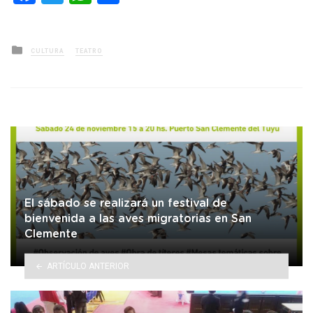
Posted
CULTURA
TEATRO
in
El sábado se realizará un festival de
bienvenida a las aves migratorias en San
Clemente
ARTÍCULO ANTERIOR