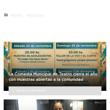
Posted
DEPORTE
DESTACADAS
in
La Comedia Municipal de Teatro cierra el año
con muestras abiertas a la comunidad
ARTÍCULO ANTERIOR