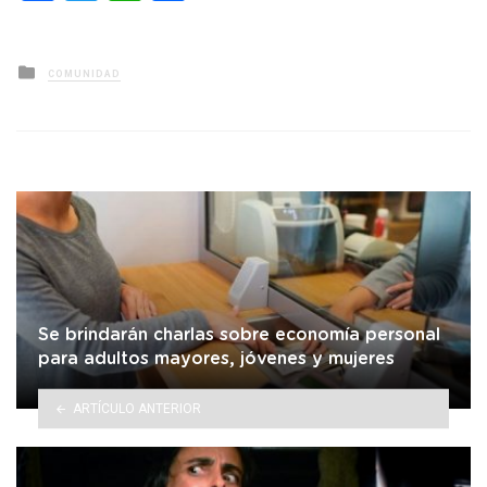
Posted
COMUNIDAD
in
Se brindarán charlas sobre economía personal
para adultos mayores, jóvenes y mujeres
ARTÍCULO ANTERIOR