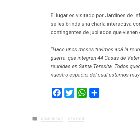
El lugar es visitado por Jardines de I
se les brinda una charla interactiva c
contingentes de jubilados que vienen 
“Hace unos meses tuvimos acá la reuni
guerra, que integran 44 Casas de Vete
reunidas en Santa Teresita. Todos que
nuestro espacio, del cual estamos muy
Facebook
Twitter
WhatsApp
Comparti
Posted
COMUNIDAD
GESTIÓN
in