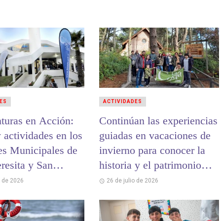
ES
ACTIVIDADES
turas en Acción:
Continúan las experiencias
 actividades en los
guiadas en vacaciones de
es Municipales de
invierno para conocer la
resita y San
historia y el patrimonio
o
cultural de La Costa
o de 2026
26 de julio de 2026