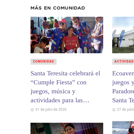
MÁS EN
COMUNIDAD
COMUNIDAD
ACTIVIDAD
Santa Teresita celebrará el
Ecoaven
“Cumple Fiesta” con
juegos y
juegos, música y
Parador
actividades para las
Santa Te
infancias
Bernard
31 de julio de 2026
27 de juli