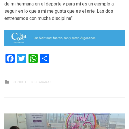
de mi hermana en el deporte y para mí es un ejemplo a
seguir en lo que a mí me gusta que es el arte. Las dos
entrenamos con mucha disciplina”.
Facebook
Twitter
WhatsApp
Compartir
Posted
DEPORTE
DESTACADAS
in