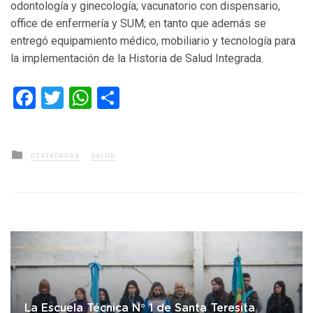
odontología y ginecología; vacunatorio con dispensario,
office de enfermería y SUM; en tanto que además se
entregó equipamiento médico, mobiliario y tecnología para
la implementación de la Historia de Salud Integrada.
Facebook
Twitter
WhatsApp
Compartir
Posted
DESTACADAS
SALUD
in
La Escuela Técnica N° 1 de Santa Teresita