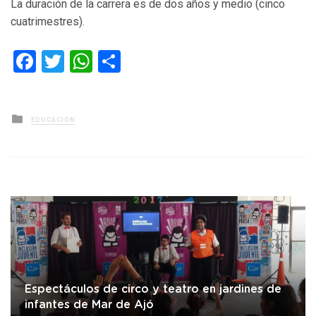
La duración de la carrera es de dos años y medio (cinco
cuatrimestres).
Facebook
Twitter
WhatsApp
Compartir
Posted
EDUCACIÓN
in
Espectáculos de circo y teatro en jardines de
infantes de Mar de Ajó