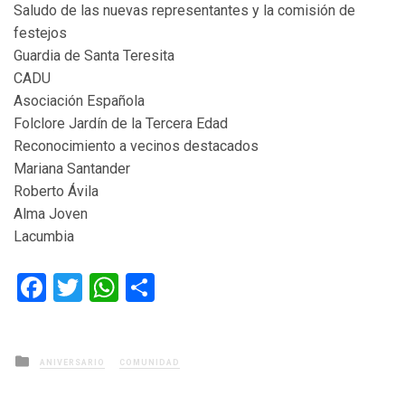
Saludo de las nuevas representantes y la comisión de
festejos
Guardia de Santa Teresita
CADU
Asociación Española
Folclore Jardín de la Tercera Edad
Reconocimiento a vecinos destacados
Mariana Santander
Roberto Ávila
Alma Joven
Lacumbia
Facebook
Twitter
WhatsApp
Compartir
Posted
ANIVERSARIO
COMUNIDAD
in