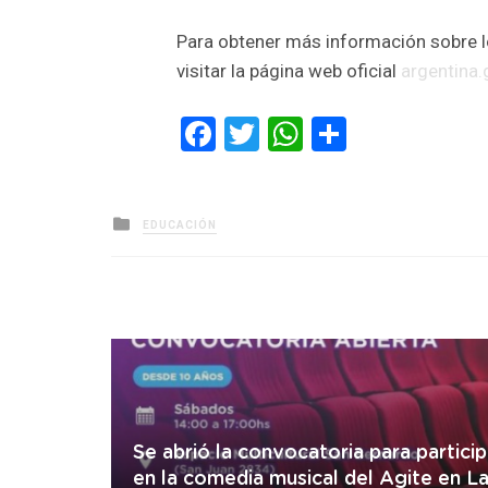
Para obtener más información sobre lo
visitar la página web oficial
argentina.
Facebook
Twitter
WhatsApp
Comparti
Posted
EDUCACIÓN
in
Se abrió la convocatoria para particip
en la comedia musical del Agite en L