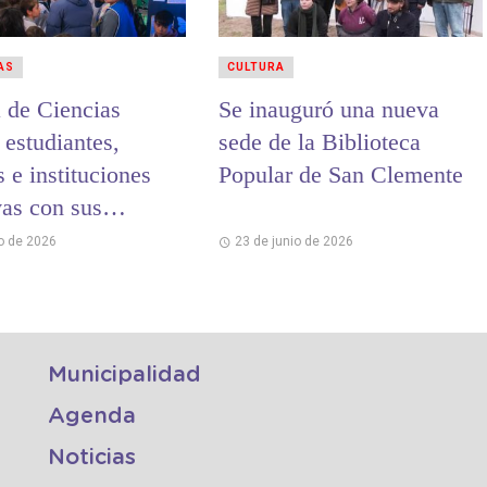
AS
CULTURA
a de Ciencias
Se inauguró una nueva
 estudiantes,
sede de la Biblioteca
 e instituciones
Popular de San Clemente
vas con sus
os de investigación
io de 2026
23 de junio de 2026
Municipalidad
Agenda
Noticias