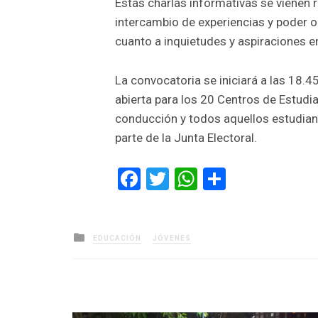
Estas charlas informativas se vienen r
intercambio de experiencias y poder or
cuanto a inquietudes y aspiraciones en
La convocatoria se iniciará a las 18.4
abierta para los 20 Centros de Estudia
conducción y todos aquellos estudian
parte de la Junta Electoral.
Facebook
Twitter
WhatsApp
Comparti
Posted
EDUCACIÓN
JÓVENES
in