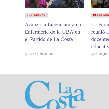
DESTACADAS
DESTACAD
Avanza la Licenciatura en
La Feri
Enfermería de la UBA en
reunió a
el Partido de La Costa
docentes
educati
proyect
24 de junio de 2026
23 de jun