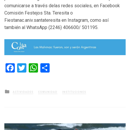
comunicarse a través delas redes sociales, en Facebook
Comisión Festejos Sta. Teresita o
Fiestanac.aniv.santateresita en Instagram, como así
también al WhatsApp (2246) 406600/ 501195.
Facebook
Twitter
WhatsApp
Compartir
Posted
ACTIVIDADES
COMUNIDAD
INSTITUCIONES
in