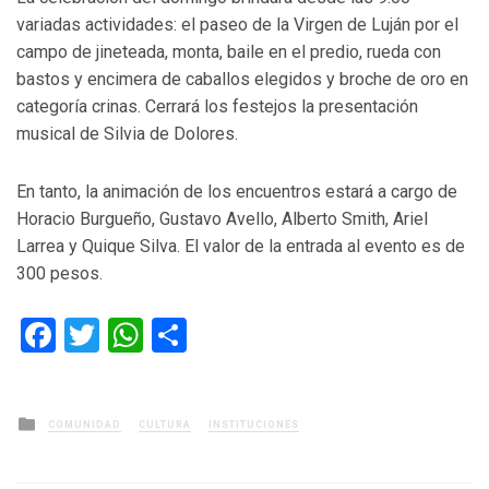
variadas actividades: el paseo de la Virgen de Luján por el
campo de jineteada, monta, baile en el predio, rueda con
bastos y encimera de caballos elegidos y broche de oro en
categoría crinas. Cerrará los festejos la presentación
musical de Silvia de Dolores.
En tanto, la animación de los encuentros estará a cargo de
Horacio Burgueño, Gustavo Avello, Alberto Smith, Ariel
Larrea y Quique Silva. El valor de la entrada al evento es de
300 pesos.
Facebook
Twitter
WhatsApp
Compartir
Posted
COMUNIDAD
CULTURA
INSTITUCIONES
in