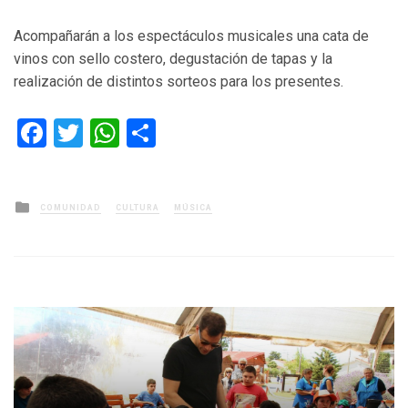
Acompañarán a los espectáculos musicales una cata de
vinos con sello costero, degustación de tapas y la
realización de distintos sorteos para los presentes.
Facebook
Twitter
WhatsApp
Compartir
Posted
COMUNIDAD
CULTURA
MÚSICA
in