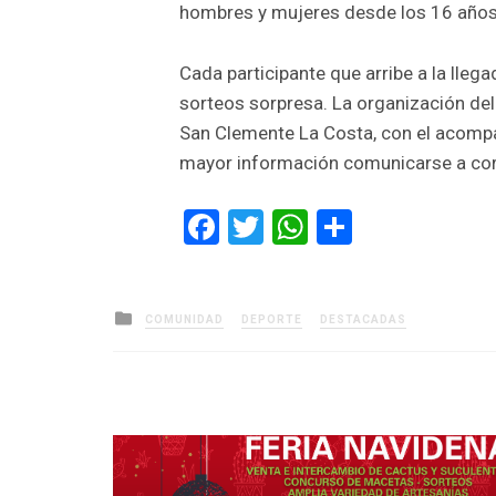
hombres y mujeres desde los 16 años
Cada participante que arribe a la lle
sorteos sorpresa. La organización del
San Clemente La Costa, con el acompa
mayor información comunicarse a c
Facebook
Twitter
WhatsApp
Comparti
Posted
COMUNIDAD
DEPORTE
DESTACADAS
in