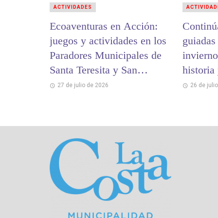
ACTIVIDADES
ACTIVIDAD
Ecoaventuras en Acción:
Continú
juegos y actividades en los
guiadas
Paradores Municipales de
invierno
Santa Teresita y San
historia
Bernardo
cultural
27 de julio de 2026
26 de juli