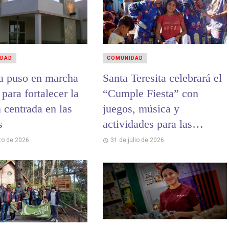
IDAD
COMUNIDAD
a puso en marcha
Santa Teresita celebrará el
 para fortalecer la
“Cumple Fiesta” con
 centrada en las
juegos, música y
s
actividades para las
infancias
to de 2026
31 de julio de 2026