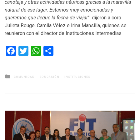
canotaje y otras actividades náuticas gracias a la maravilla
natural de ese lugar. Estamos muy emocionadas y
queremos que llegue la fecha de viajar
”, dijeron a coro
Julieta Rouge, Camila Vélez e Irina Mansilla, quienes se
reunieron con el director de Instituciones Intermedias.
Facebook
Twitter
WhatsApp
Compartir
Posted
COMUNIDAD
EDUCACIÓN
INSTITUCIONES
in