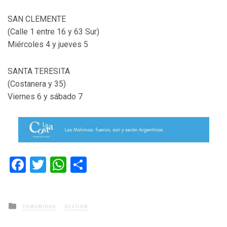
SAN CLEMENTE
(Calle 1 entre 16 y 63 Sur)
Miércoles 4 y jueves 5
SANTA TERESITA
(Costanera y 35)
Viernes 6 y sábado 7
Facebook
Twitter
WhatsApp
Compartir
Posted
COMUNIDAD
GESTIÓN
in