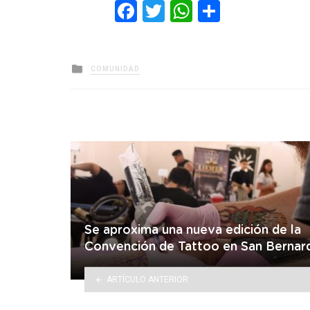
Facebook
Twitter
WhatsApp
Comparti
Posted
COMUNIDAD
in
Se aproxima una nueva edición de la
Convención de Tattoo en San Bernar
ARTÍCULO ANTERIOR