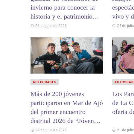
invierno para conocer la
espectá
historia y el patrimonio
vivo y 
cultural de La Costa
26 de julio de 2026
24 de juli
ACTIVIDADES
ACTIVIDAD
Más de 200 jóvenes
Los Par
participaron en Mar de Ajó
de La C
del primer encuentro
oferta d
distrital 2026 de “Jóvenes
y Memoria”
22 de julio de 2026
21 de juli