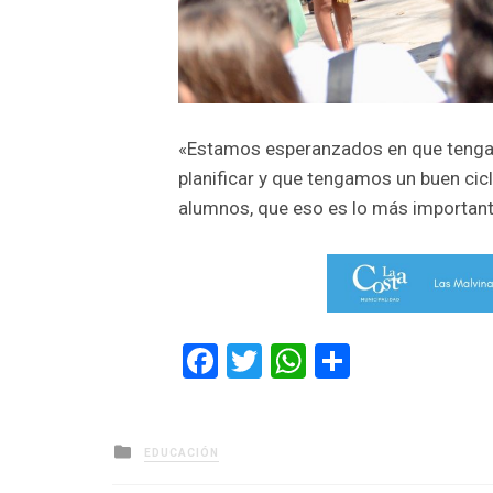
«Estamos esperanzados en que tenga
planificar y que tengamos un buen cic
alumnos, que eso es lo más important
Facebook
Twitter
WhatsApp
Comparti
Posted
EDUCACIÓN
in