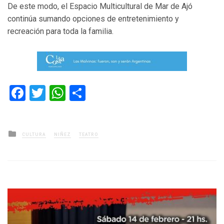
De este modo, el Espacio Multicultural de Mar de Ajó
continúa sumando opciones de entretenimiento y
recreación para toda la familia.
Facebook
Twitter
WhatsApp
Compartir
Posted
CULTURA
NIÑEZ
TEATRO
in