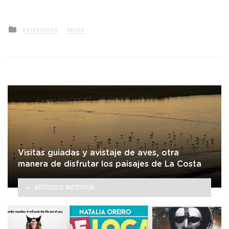
Posted
DESTACADAS
SALUD
in
Visitas guiadas y avistaje de aves, otra
manera de disfrutar los paisajes de La Costa
ARTÍCULO ANTERIOR