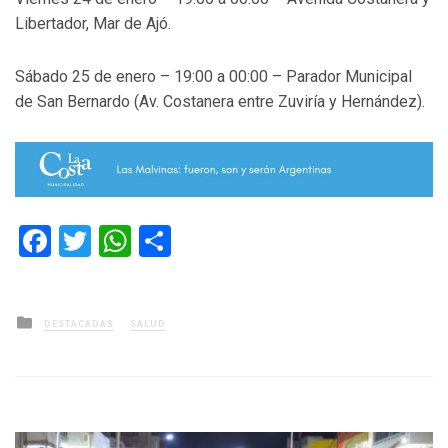
Libertador, Mar de Ajó.
Sábado 25 de enero – 19:00 a 00:00 – Parador Municipal
de San Bernardo (Av. Costanera entre Zuviría y Hernández).
Facebook
Twitter
WhatsApp
Compartir
Posted
DESTACADAS
SALUD
in