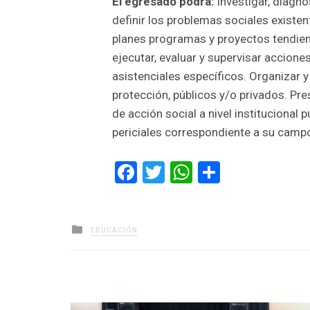
El egresado podrá:
Investigar, diagnos
definir los problemas sociales existen
planes programas y proyectos tendient
ejecutar, evaluar y supervisar accione
asistenciales específicos. Organizar y
protección, públicos y/o privados. Pr
de acción social a nivel institucional 
periciales correspondiente a su campo
Facebook
Twitter
WhatsApp
Comparti
Posted
EDUCACIÓN
in