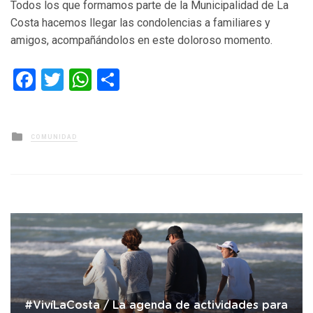
Todos los que formamos parte de la Municipalidad de La
Costa hacemos llegar las condolencias a familiares y
amigos, acompañándolos en este doloroso momento.
Facebook
Twitter
WhatsApp
Compartir
Posted
COMUNIDAD
in
#VivíLaCosta / La agenda de actividades para