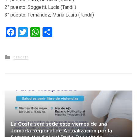
2° puesto: Soggetti, Lucía (Tandil)
3° puesto: Fernández, María Laura (Tandil)
Facebook
Twitter
WhatsApp
Compartir
Posted
DEPORTE
in
La Costa será sede este viernes de una
Jornada Regional de Actualización por la