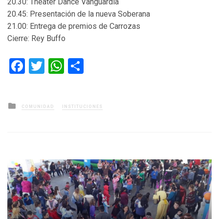
20.30: Theater Dance Vanguardia
20.45: Presentación de la nueva Soberana
21.00: Entrega de premios de Carrozas
Cierre: Rey Buffo
Facebook
Twitter
WhatsApp
Compartir
Posted
COMUNIDAD
INSTITUCIONES
in