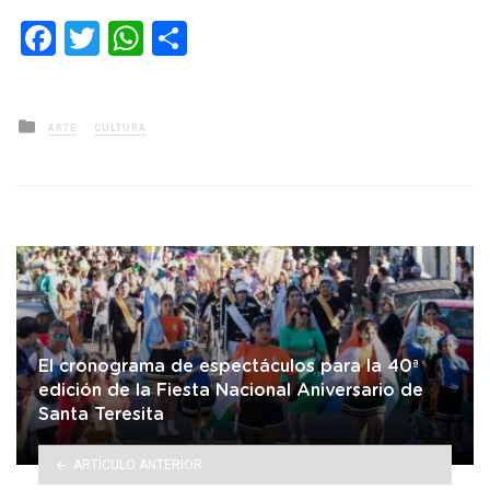
Facebook
Twitter
WhatsApp
Compartir
Posted
ARTE
CULTURA
in
El cronograma de espectáculos para la 40ª
edición de la Fiesta Nacional Aniversario de
Santa Teresita
ARTÍCULO ANTERIOR