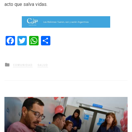
acto que salva vidas.
Facebook
Twitter
WhatsApp
Compartir
Posted
COMUNIDAD
SALUD
in