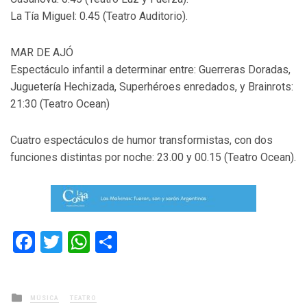
La Tía Miguel: 0.45 (Teatro Auditorio).
MAR DE AJÓ
Espectáculo infantil a determinar entre: Guerreras Doradas,
Juguetería Hechizada, Superhéroes enredados, y Brainrots:
21:30 (Teatro Ocean)
Cuatro espectáculos de humor transformistas, con dos
funciones distintas por noche: 23.00 y 00.15 (Teatro Ocean).
Facebook
Twitter
WhatsApp
Compartir
Posted
MÚSICA
TEATRO