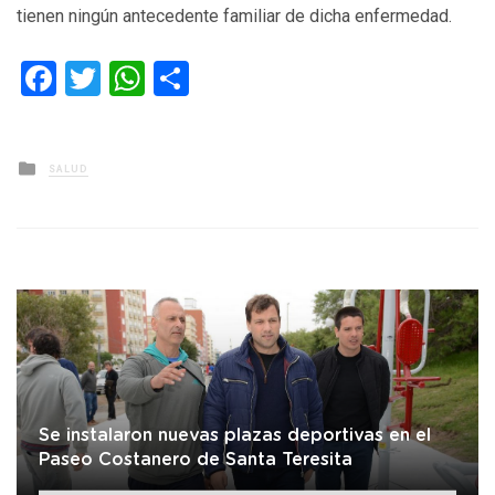
tienen ningún antecedente familiar de dicha enfermedad.
Facebook
Twitter
WhatsApp
Compartir
Posted
SALUD
in
Se instalaron nuevas plazas deportivas en el
Paseo Costanero de Santa Teresita