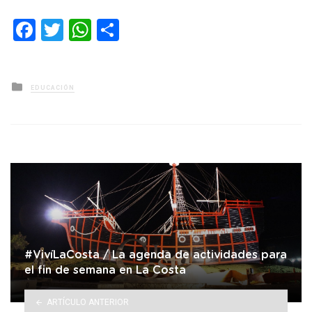
Facebook
Twitter
WhatsApp
Compartir
Posted
EDUCACIÓN
in
#VivíLaCosta / La agenda de actividades para
el fin de semana en La Costa
ARTÍCULO ANTERIOR