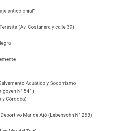
je anticolonial”
eresita (Av. Costanera y calle 39)
Negra
Clemente
 Salvamento Acuático y Socorrismo
Yrigoyen N° 541)
a y Córdoba)
 y Deportivo Mar de Ajó (Lebensohn N° 253)
al en Mar del Tuyú