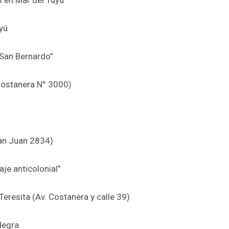
yú
 San Bernardo”
Costanera N° 3000)
San Juan 2834)
je anticolonial”
eresita (Av. Costanera y calle 39)
Negra