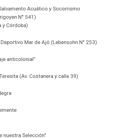
 Salvamento Acuático y Socorrismo
Yrigoyen N° 541)
a y Córdoba)
 y Deportivo Mar de Ajó (Lebensohn N° 253)
e anticolonial”
eresita (Av. Costanera y calle 39)
Negra
Clemente
de nuestra Selección”