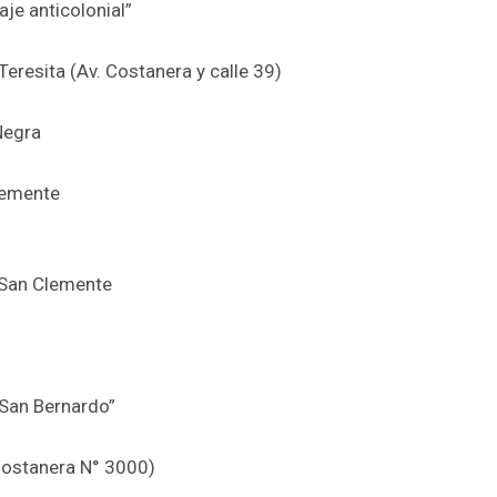
je anticolonial”
eresita (Av. Costanera y calle 39)
Negra
Clemente
e San Clemente
 San Bernardo”
Costanera N° 3000)