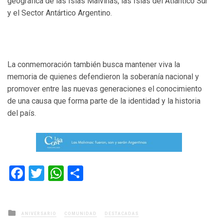
geográfica de las Islas Malvinas, las Islas del Atlántico Sur
y el Sector Antártico Argentino.
La conmemoración también busca mantener viva la
memoria de quienes defendieron la soberanía nacional y
promover entre las nuevas generaciones el conocimiento
de una causa que forma parte de la identidad y la historia
del país.
Facebook
Twitter
WhatsApp
Compartir
Posted
ANIVERSARIO
COMUNIDAD
DESTACADAS