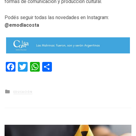
formas de comunicación y producción cultural.
Podés seguir todas las novedades en Instagram:
@emodlacosta
Facebook
Twitter
WhatsApp
Compartir
Posted
EDUCACIÓN
in