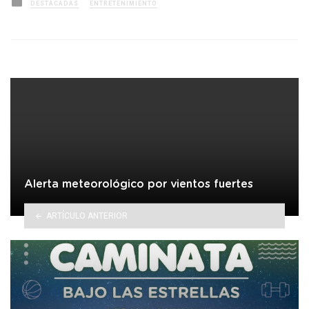
Posted
DESTACADAS
ENTRETENIMIENTO
in
Alerta meteorológico por vientos fuertes
ARTÍCULO ANTERIOR