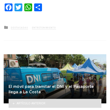
Facebook
Twitter
WhatsApp
Compartir
Posted
DESTACADAS
ENTRETENIMIENTO
in
El móvil para tramitar el DNI y el Pasaporte
llega a La Costa
ARTÍCULO ANTERIOR