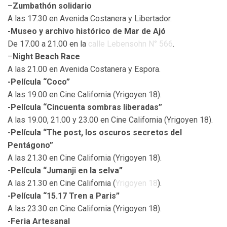
–
Zumbathón solidario
A las 17.30 en Avenida Costanera y Libertador.
-Museo y archivo histórico de Mar de Ajó
De 17.00 a 21.00 en la
calle Lebensohn N° 566
.
–
Night Beach Race
A las 21.00 en Avenida Costanera y Espora.
-Película “Coco”
A las 19.00 en Cine California (Yrigoyen 18).
-Película “Cincuenta sombras liberadas”
A las 19.00, 21.00 y 23.00 en Cine California (Yrigoyen 18).
-Película “The post, los oscuros secretos del
Pentágono”
A las 21.30 en Cine California (Yrigoyen 18).
-Película “Jumanji en la selva”
A las 21.30 en Cine California (
Yrigoyen 18
).
-Película “15.17 Tren a Paris”
A las 23.30 en Cine California (Yrigoyen 18).
-Feria Artesanal