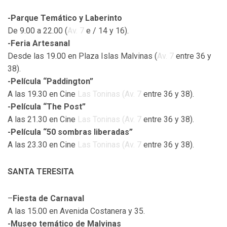
-Parque Temático y Laberinto
De 9.00 a 22.00 (
Av. 7
e / 14 y 16).
-Feria Artesanal
Desde las 19.00 en Plaza Islas Malvinas (
Av. 7
entre 36 y
38).
-Película “Paddington”
A las 19.30 en Cine
Las Toninas (Av. 7
entre 36 y 38).
-Película “The Post”
A las 21.30 en Cine
Las Toninas (Av. 7
entre 36 y 38).
-Película “50 sombras liberadas”
A las 23.30 en Cine
Las Toninas (Av. 7
entre 36 y 38).
SANTA TERESITA
–
Fiesta de Carnaval
A las 15.00 en Avenida Costanera y 35.
-Museo temático de Malvinas