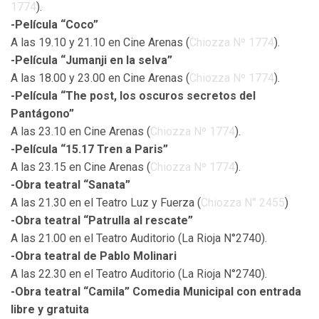
1774
).
-Película “Coco”
A las 19.10 y 21.10 en Cine Arenas (
Chiozza Nº 1774
).
-Película “Jumanji en la selva”
A las 18.00 y 23.00 en Cine Arenas (
Chiozza Nº 1774
).
-Película “The post, los oscuros secretos del
Pantágono”
A las 23.10 en Cine Arenas (
Chiozza Nº 1774
).
-Película “15.17 Tren a Paris”
A las 23.15 en Cine Arenas (
Chiozza Nº 1774
).
-Obra teatral “Sanata”
A las 21.30 en el Teatro Luz y Fuerza (
Chiozza N° 2455
)
-Obra teatral “Patrulla al rescate”
A las 21.00 en el Teatro Auditorio (La Rioja N°2740).
-Obra teatral de Pablo Molinari
A las 22.30 en el Teatro Auditorio (La Rioja N°2740).
-Obra teatral “Camila” Comedia Municipal con entrada
libre y gratuita