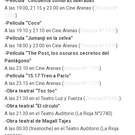
-Película “Cincuenta sombras liberadas”
A las 19.00, 21.15 y 23.00 en Cine Arenas (
Chiozza Nº
1774
).
-Película “Coco”
A las 19.10 y 21.10 en Cine Arenas (
Chiozza Nº 1774
).
-Película “Jumanji en la selva”
A las 18.00 y 23.00 en Cine Arenas (
Chiozza Nº 1774
).
-Película “The Post, los oscuros secretos del
Pantágono”
A las 23.10 en Cine Arenas (
Chiozza Nº 1774
).
-Película “15.17 Tren a Paris”
A las 23.15 en Cine Arenas (
Chiozza Nº 1774
).
-Obra teatral “Toc toc”
A las 21.30 en el Teatro Luz y Fuerza (
Chiozza N°2455
).
-Obra teatral “El círculo”
A las 21.30 en el Teatro Auditorio (La Rioja N°2740).
-Obra teatral de Magalí Tajes
A las 00.30 (trasnoche) en el Teatro Auditorio (La Rioja