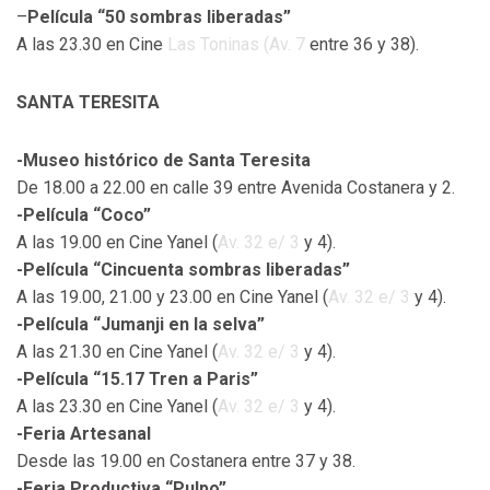
–
Película “50 sombras liberadas”
A las 23.30 en Cine
Las Toninas (
Av. 7
entre 36 y 38).
SANTA TERESITA
-Museo histórico de Santa Teresita
De 18.00 a 22.00 en calle 39 entre Avenida Costanera y 2.
-Película “Coco”
A las 19.00 en Cine Yanel (
Av. 32 e/ 3
y 4).
-Película “Cincuenta sombras liberadas”
A las 19.00, 21.00 y 23.00 en Cine Yanel (
Av. 32 e/ 3
y 4).
-Película “Jumanji en la selva”
A las 21.30 en Cine Yanel (
Av. 32 e/ 3
y 4).
-Película “15.17 Tren a Paris”
A las 23.30 en Cine Yanel (
Av. 32 e/ 3
y 4).
-Feria Artesanal
Desde las 19.00 en Costanera entre 37 y 38.
-Feria Productiva “Pulpo”