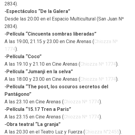
2834).
-Espectáculos “De la Galera”
Desde las 20.00 en el Espacio Multicultural (San Juan Nº
2834).
-Película “Cincuenta sombras liberadas”
A las 19.00, 21.15 y 23.00 en Cine Arenas (
Chiozza Nº
1774
).
-Película “Coco”
A las 19.10 y 21.10 en Cine Arenas (
Chiozza Nº 1774
).
-Película “Jumanji en la selva”
A las 18.00 y 23.00 en Cine Arenas (
Chiozza Nº 1774
).
-Película “The post, los oscuros secretos del
Pantágono”
A las 23.10 en Cine Arenas (
Chiozza Nº 1774
).
-Película “15.17 Tren a Paris”
A las 23.15 en Cine Arenas (
Chiozza Nº 1774
).
-Obra teatral “La granja”
A las 20.30 en el Teatro Luz y Fuerza (
Chiozza N°2455
).