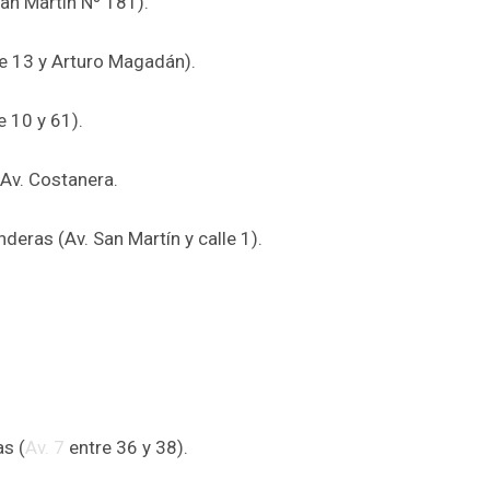
San Martín Nº 181).
le 13 y Arturo Magadán).
e 10 y 61).
 Av. Costanera.
deras (Av. San Martín y calle 1).
as (
Av. 7
entre 36 y 38).