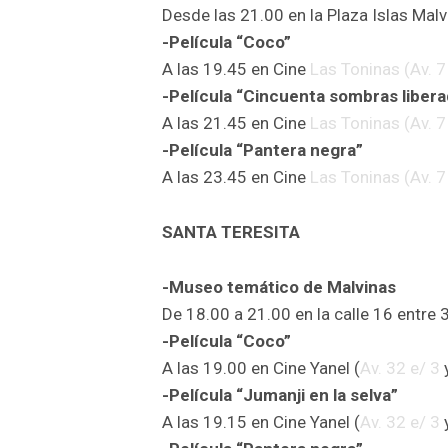
Desde las 21.00 en la Plaza Islas Malv
-Película “Coco”
A las 19.45 en Cine
Las Toninas (Av. 7
-Película “Cincuenta sombras liber
A las 21.45 en Cine
Las Toninas (Av. 7
-Película “Pantera negra”
A las 23.45 en Cine
Las Toninas (Av. 7
SANTA TERESITA
-Museo temático de Malvinas
De 18.00 a 21.00 en la calle 16 entre 3
-Película “Coco”
A las 19.00 en Cine Yanel (
Av. 32 e/ 3
y
-Película “Jumanji en la selva”
A las 19.15 en Cine Yanel (
Av. 32 e/ 3
y