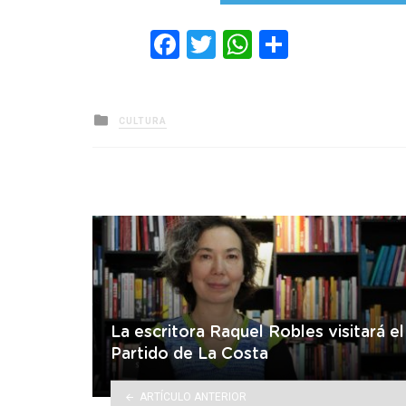
Facebook
Twitter
WhatsApp
Comparti
Posted
CULTURA
in
La escritora Raquel Robles visitará el
Partido de La Costa
ARTÍCULO ANTERIOR