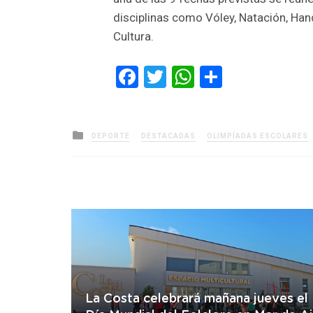
disciplinas como Vóley, Natación, Hand
Cultura.
Facebook
Twitter
WhatsApp
Comparti
Posted
DEPORTE
DESTACADAS
OLIMPÍADAS ESCOLARES
in
La Costa celebrará mañana jueves el