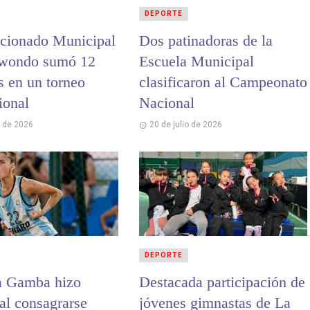
DEPORTE
ccionado Municipal
Dos patinadoras de la
kwondo sumó 12
Escuela Municipal
s en un torneo
clasificaron al Campeonato
ional
Nacional
o de 2026
20 de julio de 2026
DEPORTE
a Gamba hizo
Destacada participación de
 al consagrarse
jóvenes gimnastas de La