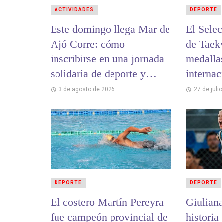
ACTIVIDADES
DEPORTE
Este domingo llega Mar de
El Sele
Ajó Corre: cómo
de Tae
inscribirse en una jornada
medalla
solidaria de deporte y
internac
encuentro
3 de agosto de 2026
27 de juli
DEPORTE
DEPORTE
El costero Martín Pereyra
Giulian
fue campeón provincial de
historia