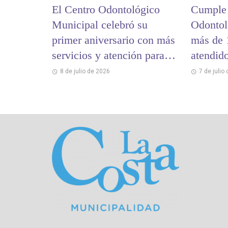
El Centro Odontológico
Cumple 
Municipal celebró su
Odontol
primer aniversario con más
más de 
servicios y atención para la
atendid
comunidad
32.000 
8 de julio de 2026
7 de julio