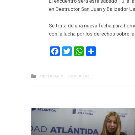
El encuentro será este sábado 10, a la
en Destructor San Juan y Balizador U
Se trata de una nueva fecha para home
con la lucha por los derechos sobre la
Facebook
Twitter
WhatsApp
Comparti
Posted
ANIVERSARIO
COMUNIDAD
in