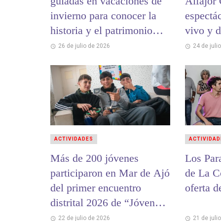
guiadas en vacaciones de
Alfajor
invierno para conocer la
espectá
historia y el patrimonio
vivo y 
cultural de La Costa
26 de julio de 2026
24 de juli
ACTIVIDADES
ACTIVIDAD
Más de 200 jóvenes
Los Par
participaron en Mar de Ajó
de La C
del primer encuentro
oferta d
distrital 2026 de “Jóvenes
y Memoria”
22 de julio de 2026
21 de juli