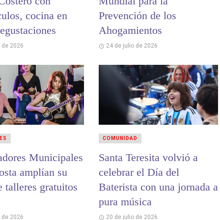
 Costero con
Mundial para la
culos, cocina en
Prevención de los
degustaciones
Ahogamientos
o de 2026
24 de julio de 2026
ES
COMUNIDAD
adores Municipales
Santa Teresita volvió a
osta amplían su
celebrar el Día del
e talleres gratuitos
Baterista con una jornada a
pura música
o de 2026
20 de julio de 2026