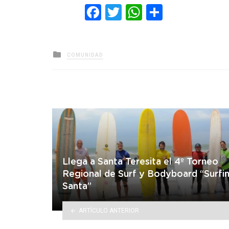
Facebook
Twitter
WhatsApp
Comparti
Posted
COMUNIDAD
in
Llega a Santa Teresita el 4º Torneo
Regional de Surf y Bodyboard “Surfi
Santa”
ARTÍCULO ANTERIOR