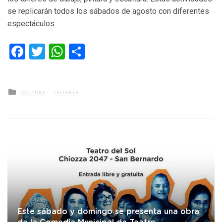
se replicarán todos los sábados de agosto con diferentes
espectáculos.
Facebook
Twitter
WhatsApp
Compartir
Posted
CULTURA
TALLERES
in
Este sábado y domingo se presenta una obra