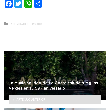
Facebook
Twitter
WhatsApp
Compartir
Posted
ACTIVIDADES
MÚSICA
in
La Municipalidad de La Costa saluda a Aguas
Verdes en su 59 º aniversario
ARTÍCULO ANTERIOR