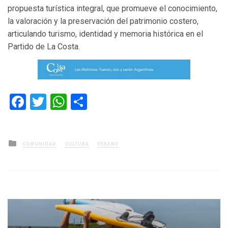
propuesta turística integral, que promueve el conocimiento,
la valoración y la preservación del patrimonio costero,
articulando turismo, identidad y memoria histórica en el
Partido de La Costa.
Facebook
Twitter
WhatsApp
Compartir
Posted
COMUNIDAD
CULTURA
VERANO
in