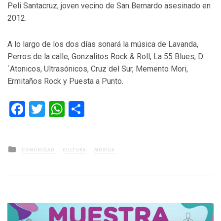
Peli Santacruz, joven vecino de San Bernardo asesinado en
2012.
A lo largo de los dos días sonará la música de Lavanda,
Perros de la calle, Gonzalitos Rock & Roll, La 55 Blues, D
´Atonicos, Ultrasónicos, Cruz del Sur, Memento Mori,
Ermitaños Rock y Puesta a Punto.
Facebook
Twitter
WhatsApp
Compartir
Posted
COMUNIDAD
CULTURA
MÚSICA
in